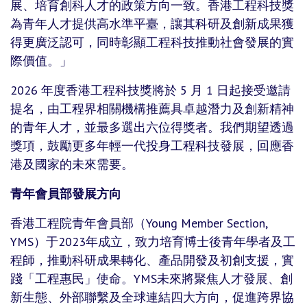
展、培育創科人才的政策方向一致。香港工程科技獎
為青年人才提供高水準平臺，讓其科研及創新成果獲
得更廣泛認可，同時彰顯工程科技推動社會發展的實
際價值。」
2026 年度香港工程科技獎將於 5 月 1 日起接受邀請
提名，由工程界相關機構推薦具卓越潛力及創新精神
的青年人才，並最多選出六位得獎者。我們期望透過
獎項，鼓勵更多年輕一代投身工程科技發展，回應香
港及國家的未來需要。
青年會員部發展方向
香港工程院青年會員部（Young Member Section,
YMS）于2023年成立，致力培育博士後青年學者及工
程師，推動科研成果轉化、產品開發及初創支援，實
踐「工程惠民」使命。YMS未來將聚焦人才發展、創
新生態、外部聯繫及全球連結四大方向，促進跨界協